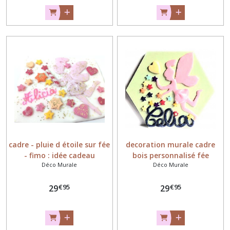
cadre - pluie d étoile sur fée
decoration murale cadre
- fimo : idée cadeau
bois personnalisé fée
Déco Murale
Déco Murale
personnalisé
prénom fimo
€
95
€
95
29
29