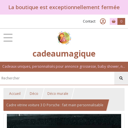
La boutique est exceptionnellement fermée
Contact
0
cadeaumagique
Cadeaux uniques, personnalisés pour annonce grossesse, baby shower, naissance, baptême, anniversaire. Un univers féérique et coloré.
Accueil
Déco
Déco murale
Cadre vitrine voiture 3 D Porsche : fait main personnalisable