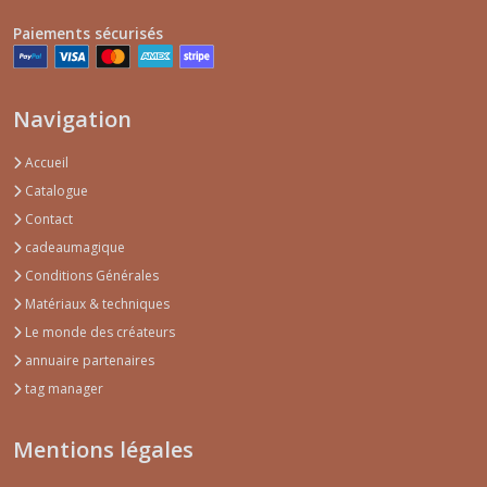
(25)
Paiements sécurisés
Tirelire
(6)
Navigation
Luminaire
Accueil
(26)
Catalogue
Contact
Berceau
cadeaumagique
(1)
Conditions Générales
Matériaux & techniques
Bonbonnière
Le monde des créateurs
-
annuaire partenaires
Panier
tag manager
-
Corbeille
-
Mentions légales
Fimo
(10)