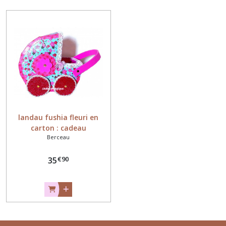
boule
à
neige
-
cloche
en
verre
(4)
Coffret
cadeau
-
landau fushia fleuri en
boite
carton : cadeau
(16)
Berceau
anniversaire petite fille
€
90
35
Boite
à
dents
(8)
Mobile