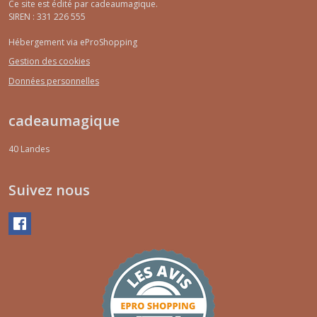
Ce site est édité par cadeaumagique.
SIREN : 331 226 555
Nichoir
Hébergement via eProShopping
oiseau
(2)
Gestion des cookies
Données personnelles
Afficher
cadeaumagique
les
résultats
40
Landes
Suivez nous