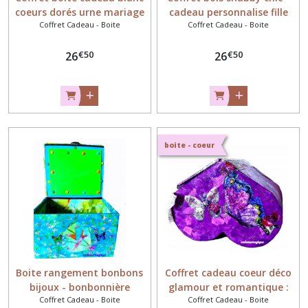
coeurs dorés urne mariage
cadeau personnalise fille
Coffret Cadeau - Boite
Coffret Cadeau - Boite
baptême
femme
€
50
€
50
26
26
boite - coeur
Boite rangement bonbons
Coffret cadeau coeur déco
bijoux - bonbonnière
glamour et romantique :
Coffret Cadeau - Boite
Coffret Cadeau - Boite
turquoise papillons
fleurs, papillons, dentelle