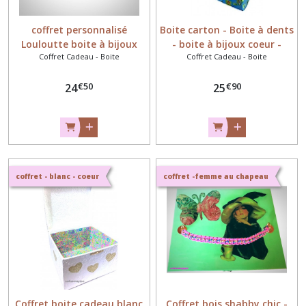
coffret personnalisé
Boite carton - Boite à dents
Louloutte boite à bijoux
- boite à bijoux coeur -
Coffret Cadeau - Boite
Coffret Cadeau - Boite
miniature - bébé - fimo -
cadeaumagique
€
50
€
90
24
25
coffret - blanc - coeur
coffret -femme au chapeau
Coffret boite cadeau blanc
Coffret bois shabby chic -