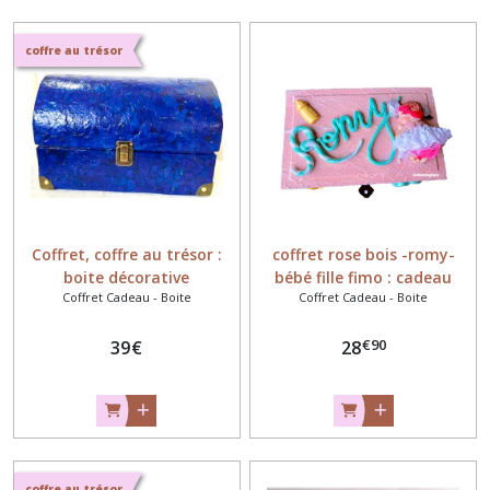
boule
à
neige
coffre au trésor
-
cloche
en
verre
(4)
Coffret
cadeau
-
Coffret, coffre au trésor :
coffret rose bois -romy-
boite
boite décorative
bébé fille fimo : cadeau
(16)
Coffret Cadeau - Boite
Coffret Cadeau - Boite
personnalisé
€
90
39
€
28
Boite
à
dents
(8)
Mobile
coffre au trésor