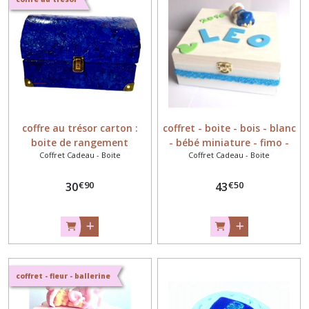
(25)
Tirelire
(6)
Luminaire
(26)
coffre au trésor carton :
coffret - boite - bois - blanc
boite de rangement
- bébé miniature - fimo -
Coffret Cadeau - Boite
Coffret Cadeau - Boite
souvenirs bébé -
Berceau
(1)
cadeaumagique
€
90
€
50
30
43
Bonbonnière
-
Panier
-
Corbeille
-
coffret - fleur - ballerine
Fimo
(10)