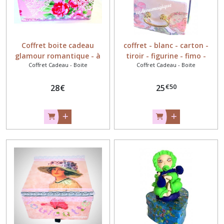
Coffret boite cadeau
coffret - blanc - carton -
glamour romantique - à
tiroir - figurine - fimo -
Coffret Cadeau - Boite
Coffret Cadeau - Boite
personnaliser
cadeaumagique - Boîte
cube à tiroir
€
50
28
€
25