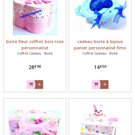
Nichoir
oiseau
(2)
boite fleur coffret bois rose
cadeau boite à bijoux
Afficher
personnalisé
panier personnalisé fimo
les
Coffret Cadeau - Boite
Coffret Cadeau - Boite
résultats
€
90
€
50
28
14