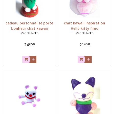
cadeau personnalisé porte
chat kawaii inspiration
bonheur chat kawaii
Hello kitty fimo
Maneki Neko
Maneki Neko
€
50
€
50
24
21