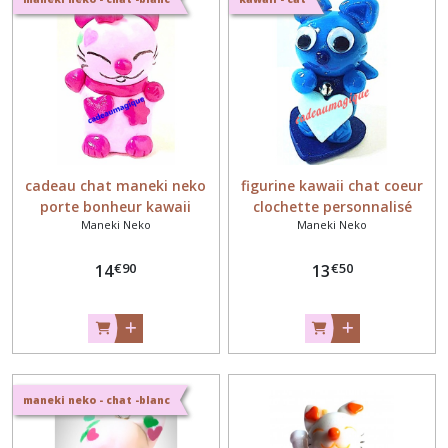
cadeau chat maneki neko
figurine kawaii chat coeur
porte bonheur kawaii
clochette personnalisé
Maneki Neko
Maneki Neko
€
90
€
50
14
13
maneki neko - chat -blanc