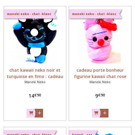
japonaise
(11)
maneki neko - chat -blanc
maneki neko - chat -blanc
Figurine
Kawaii
-
Chibi
(25)
Maneki
chat kawaii neko noir et
cadeau porte bonheur
neko
turquoise en fimo : cadeau
figurine kawaii chat rose
(10)
Maneki Neko
Maneki Neko
porte bonheur
€
90
€
90
14
9
Afficher
les
résultats
maneki neko - chat -blanc
kawaii - cat