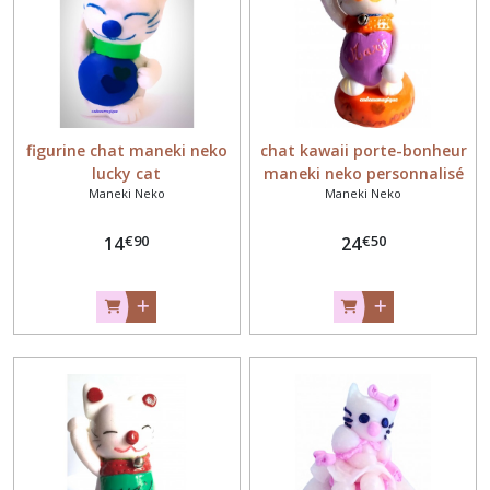
figurine chat maneki neko
chat kawaii porte-bonheur
lucky cat
maneki neko personnalisé
Maneki Neko
Maneki Neko
€
90
€
50
14
24