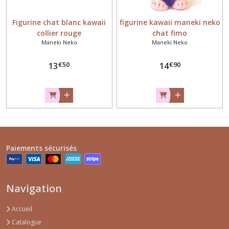
Figurine chat blanc kawaii
figurine kawaii maneki neko
collier rouge
chat fimo
Maneki Neko
Maneki Neko
€
50
€
90
13
14
Paiements sécurisés
Navigation
Accueil
Catalogue