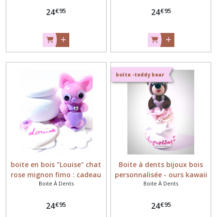
€
95
€
95
24
24
boite -teddy bear
boite en bois "Louise" chat
Boite à dents bijoux bois
rose mignon fimo : cadeau
personnalisée - ours kawaii
Boite À Dents
Boite À Dents
enfant
€
95
€
95
24
24