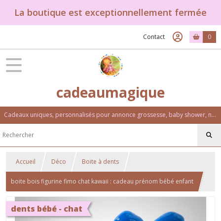
La boutique est exceptionnellement fermée
Contact
0
cadeaumagique
Cadeaux uniques, personnalisés pour annonce grossesse, baby shower, naissance, baptême, anniversaire. Un univers féérique et coloré.
Accueil
Déco
Boite à dents
boite bois figurine fimo chat kawaii : cadeau prénom bébé enfant
dents bébé - chat