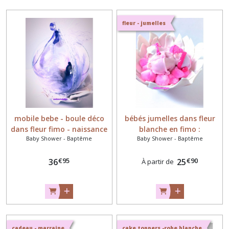
fleur - jumelles
mobile bebe - boule déco
bébés jumelles dans fleur
dans fleur fimo - naissance
blanche en fimo :
Baby Shower - Baptême
Baby Shower - Baptême
bebe fille
décoration de table
€
95
€
90
36
25
À partir de
cadeau - marraine
cake toppers -robe blanche