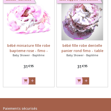
bébé miniature fille robe
bébé fille robe dentelle
bapteme rose - fimo -
panier rond fimo - table
Baby Shower - Baptême
Baby Shower - Baptême
cadeau naissance
decorations
personnalise
€
95
€
95
31
31
Paiements sécurisés