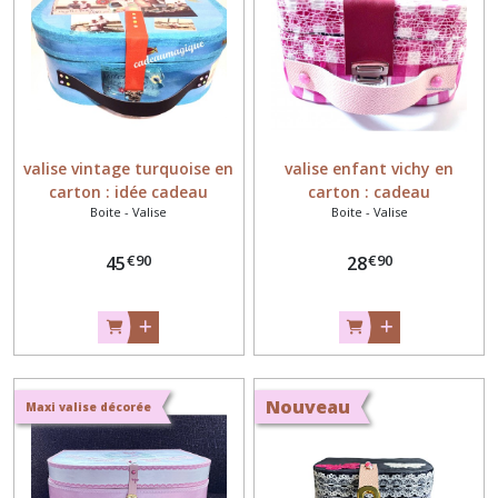
valise vintage turquoise en
valise enfant vichy en
carton : idée cadeau
carton : cadeau
Boite - Valise
Boite - Valise
personnalisé
anniversaire fillette
€
90
€
90
45
28
Nouveau
Maxi valise décorée