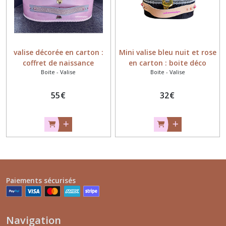
valise décorée en carton :
Mini valise bleu nuit et rose
coffret de naissance
en carton : boite déco
Boite - Valise
Boite - Valise
personnalisé
glamour
55
€
32
€
Paiements sécurisés
Navigation