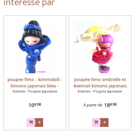
intéressé par
poupee fimo - kimmidoll -
poupée fimo ombrelle et
kimono japonais bleu -
éventail kimono japonais
Kokeshi - Poupée Japonaise
Kokeshi - Poupée Japonaise
cadeau unique
tissu - cadeau original
€
90
€
90
10
18
À partir de