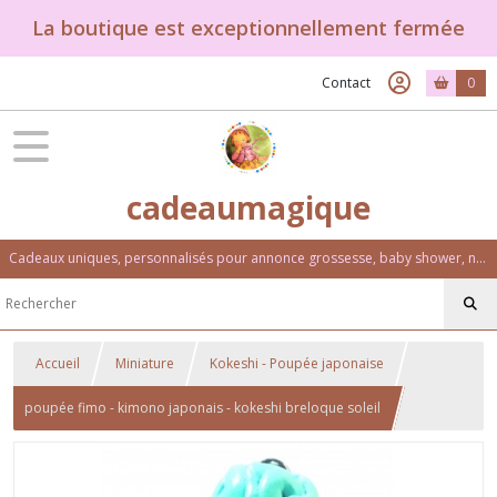
La boutique est exceptionnellement fermée
Contact
0
cadeaumagique
Cadeaux uniques, personnalisés pour annonce grossesse, baby shower, naissance, baptême, anniversaire. Un univers féérique et coloré.
Accueil
Miniature
Kokeshi - Poupée japonaise
poupée fimo - kimono japonais - kokeshi breloque soleil