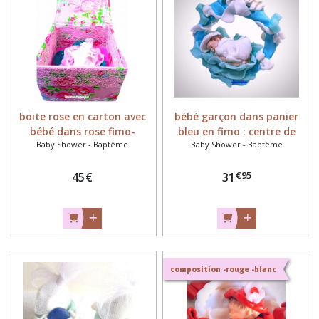
boite rose en carton avec
bébé garçon dans panier
bébé dans rose fimo-
bleu en fimo : centre de
Baby Shower - Baptême
Baby Shower - Baptême
cadeau surprise
table personnalisé
€
95
45
€
31
composition -rouge -blanc