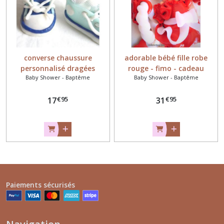
converse chaussure
adorable bébé fille robe
personnalisé dragées
rouge - fimo - cadeau
Baby Shower - Baptême
Baby Shower - Baptême
naissance personnalise
€
95
€
95
17
31
Paiements sécurisés