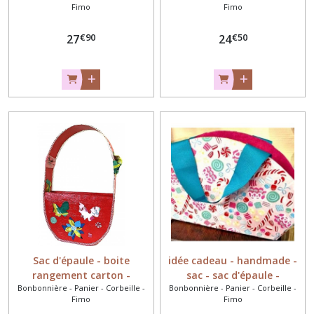
Fimo
Fimo
decoration -
panier fleuri -
cadeaumagique
cadeaumagique
€
90
€
50
27
24
Sac d'épaule - boite
idée cadeau - handmade -
rangement carton -
sac - sac d'épaule -
Bonbonnière - Panier - Corbeille -
Bonbonnière - Panier - Corbeille -
cartonnage -
cartonnage - rose - fuchsia
Fimo
Fimo
cadeaumagique
- bleu