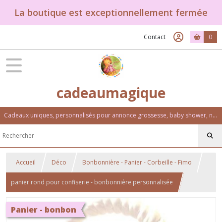
La boutique est exceptionnellement fermée
Contact
0
cadeaumagique
Cadeaux uniques, personnalisés pour annonce grossesse, baby shower, naissance, baptême, anniversaire. Un univers féérique et coloré.
Accueil
Déco
Bonbonnière - Panier - Corbeille - Fimo
panier rond pour confiserie - bonbonnière personnalisée
Panier - bonbon