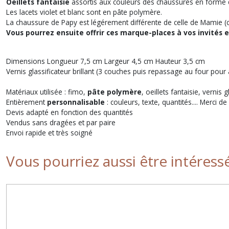
Oeillets fantaisie
assortis aux couleurs des chaussures en forme d'é
Les lacets violet et blanc sont en pâte polymère.
La chaussure de Papy est légérement différente de celle de Mamie (co
Vous pourrez ensuite offrir ces marque-places à vos invités 
Dimensions Longueur 7,5 cm Largeur 4,5 cm Hauteur 3,5 cm
Vernis glassificateur brillant (3 couches puis repassage au four pour 
Matériaux utilisée : fimo,
pâte polymère
, oeillets fantaisie, vernis g
Entièrement
personnalisable
: couleurs, texte, quantités.... Merci
Devis adapté en fonction des quantités
Vendus sans dragées et par paire
Envoi rapide et très soigné
Vous pourriez aussi être intéress