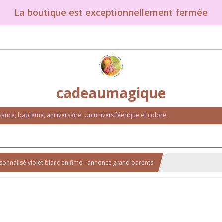
La boutique est exceptionnellement fermée
cadeaumagique
nce, baptême, anniversaire. Un univers féérique et coloré.
onnalisé violet blanc en fimo : annonce grand parents