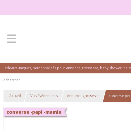
Cadeaux uniques, personnalisés pour annonce grossesse, baby shower, naissa
Accueil
Vos événements
Annonce grossesse
converse pers
converse -papi -mamie