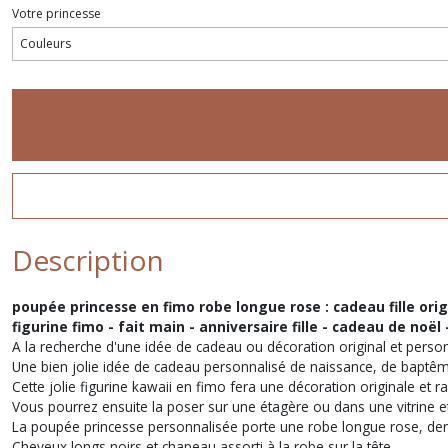
Votre princesse
Description
poupée princesse en fimo robe longue rose : cadeau fille orig
figurine fimo - fait main - anniversaire fille - cadeau de no
A la recherche d'une idée de cadeau ou décoration original et person
Une bien jolie idée de cadeau personnalisé de naissance, de baptême 
Cette jolie figurine kawaii en fimo fera une décoration originale et 
Vous pourrez ensuite la poser sur une étagère ou dans une vitrine et
La poupée princesse personnalisée porte une robe longue rose, dent
Cheveux longs noirs et chapeau assorti à la robe sur la tête