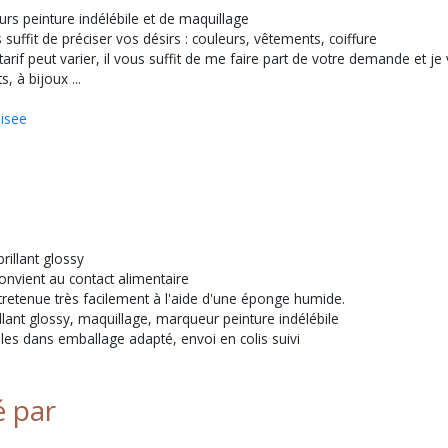
urs peinture indélébile et de maquillage
 suffit de préciser vos désirs : couleurs, vêtements, coiffure
 tarif peut varier, il vous suffit de me faire part de votre demande et
, à bijoux ...
lisee
rillant glossy
onvient au contact alimentaire
ntretenue très facilement à l'aide d'une éponge humide.
rillant glossy, maquillage, marqueur peinture indélébile
lles dans emballage adapté, envoi en colis suivi
é par