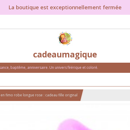
La boutique est exceptionnellement fermée
cadeaumagique
nce, baptême, anniversaire. Un univers féérique et coloré.
n fimo robe longue rose : cadeau fille original