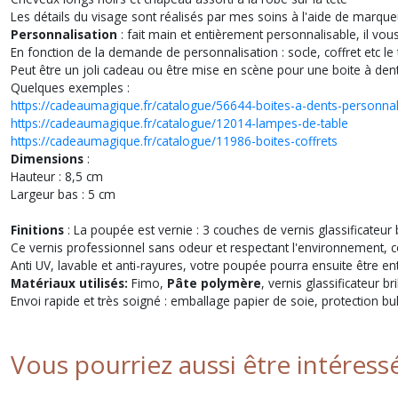
Les détails du visage sont réalisés par mes soins à l'aide de marque
Personnalisation
: fait main et entièrement personnalisable, il vous
En fonction de la demande de personnalisation : socle, coffret etc le
Peut être un joli cadeau ou être mise en scène pour une boite à dents
Quelques exemples :
https://cadeaumagique.fr/catalogue/56644-boites-a-dents-personna
https://cadeaumagique.fr/catalogue/12014-lampes-de-table
https://cadeaumagique.fr/catalogue/11986-boites-coffrets
Dimensions
:
Hauteur : 8,5 cm
Largeur bas : 5 cm
Finitions
: La poupée est vernie : 3 couches de vernis glassificateur b
Ce vernis professionnel sans odeur et respectant l'environnement, c
Anti UV, lavable et anti-rayures, votre poupée pourra ensuite être e
Matériaux utilisés:
Fimo,
Pâte polymère
, vernis glassificateur b
Envoi rapide et très soigné : emballage papier de soie, protection bu
Vous pourriez aussi être intéress