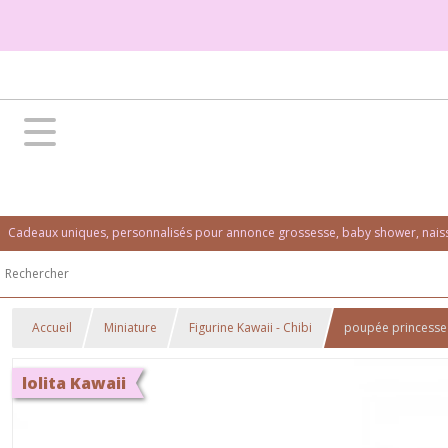
Cadeaux uniques, personnalisés pour annonce grossesse, baby shower, naissa
Accueil
Miniature
Figurine Kawaii - Chibi
poupée princesse e
lolita Kawaii