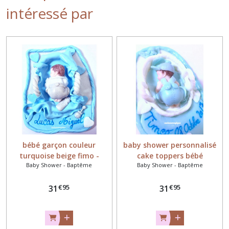
intéressé par
bébé garçon couleur
baby shower personnalisé
turquoise beige fimo -
cake toppers bébé
Baby Shower - Baptême
Baby Shower - Baptême
cadeau naissance
€
95
€
95
31
31