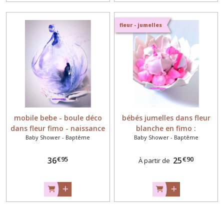
fleur - jumelles
mobile bebe - boule déco
bébés jumelles dans fleur
dans fleur fimo - naissance
blanche en fimo :
Baby Shower - Baptême
Baby Shower - Baptême
bebe fille
décoration de table
€
95
€
90
36
25
À partir de